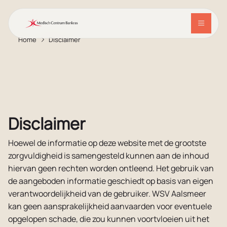
Home
Disclaimer
Ga naar de hoofdinhoud
Ga naar de footer
Bekijk ons netwerk
Ga naar de toegankelijkheidsinstellingen
Over ons
Samenwerkingsprojecten
Disclaimer
Hoewel de informatie op deze website met de grootste
zorgvuldigheid is samengesteld kunnen aan de inhoud
hiervan geen rechten worden ontleend. Het gebruik van
de aangeboden informatie geschiedt op basis van eigen
verantwoordelijkheid van de gebruiker. WSV Aalsmeer
kan geen aansprakelijkheid aanvaarden voor eventuele
opgelopen schade, die zou kunnen voortvloeien uit het